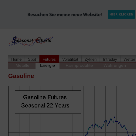
Home
Spot
Futures
Volatilität
Zyklen
Intraday
Wetter
Metalle
Energie
Farmprodukte
Währungen
Gasoline